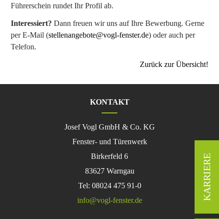
Führerschein rundet Ihr Profil ab.
High
Energie"
Holzfenster
Interessiert?
Dann freuen wir uns auf Ihre Bewerbung. Gerne
"Stil
per E-Mail (
stellenangebote@vogl-fenster.de
) oder auch per
67/77"
Holzfenster
Telefon.
"Kastenfenster"
Holz-
Zurück zur Übersicht!
Aluminiumfenster
IV
67
Trend
Holz-
KONTAKT
Aluminiumfenster
IV
77
Josef Vogl GmbH & Co. KG
Trend
Plus
Fenster- und Türenwerk
Holz-
Aluminiumfenster
Birkerfeld 6
KARRIERE
IV
83627 Warngau
77
Trend
Tel: 08024 475 91-0
flächenbündig
Kunststofffenster
info@vogl-fenster.de
Clima
70
AD