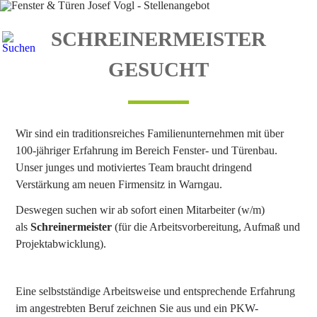
Navigation
Home
Navigation
überspringen
Unternehmen
überspringen
Chronik
SCHREINERMEISTER
Das
Unternehmen
heute
GESUCHT
Team
Aktuelles
Stellenangebote
Schreinermeister
Glaser
Facharbeiter
Wir sind ein traditionsreiches Familienunternehmen mit über
Maler
100-jähriger Erfahrung im Bereich Fenster- und Türenbau.
Monteur
Ausbildung
Unser junges und motiviertes Team braucht dringend
Partner
Verstärkung am neuen Firmensitz in Warngau.
Produkte
Deswegen suchen wir ab sofort einen Mitarbeiter (w/m)
Fenster
Holzfenster
als
Schreinermeister
(für die Arbeitsvorbereitung, Aufmaß und
"Classic"
Projektabwicklung).
Holzfenster
"IV
77
Energie"
Eine selbstständige Arbeitsweise und entsprechende Erfahrung
Holzfenster
"IV
im angestrebten Beruf zeichnen Sie aus und ein PKW-
90