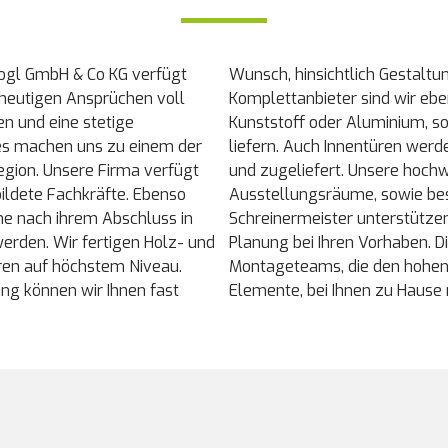
ogl GmbH & Co KG verfügt
Wunsch, hinsichtlich Gestaltu
 heutigen Ansprüchen voll
Komplettanbieter sind wir ebe
n und eine stetige
Kunststoff oder Aluminium, s
es machen uns zu einem der
liefern. Auch Innentüren wer
egion. Unsere Firma verfügt
und zugeliefert. Unsere hoch
ildete Fachkräfte. Ebenso
Ausstellungsräume, sowie be
che nach ihrem Abschluss in
Schreinermeister unterstütze
rden. Wir fertigen Holz- und
Planung bei Ihren Vorhaben. D
en auf höchstem Niveau.
Montageteams, die den hohen 
ng können wir Ihnen fast
Elemente, bei Ihnen zu Hause