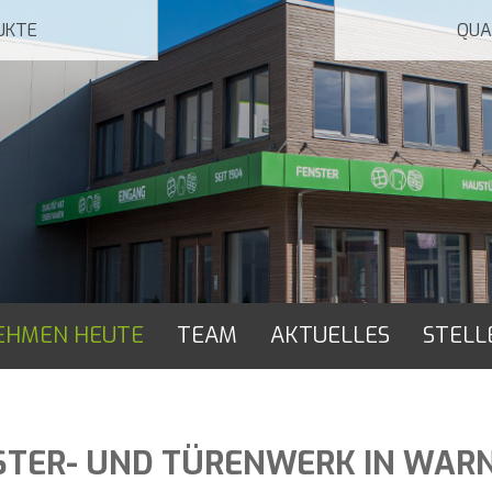
NAVIGATION ÜBERSPRINGEN
UKTE
QUA
EHMEN HEUTE
TEAM
AKTUELLES
STELL
STER- UND TÜRENWERK IN WAR