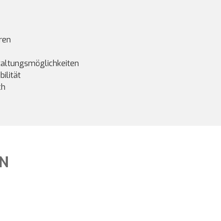
ren
taltungsmöglichkeiten
bilität
ch
ON