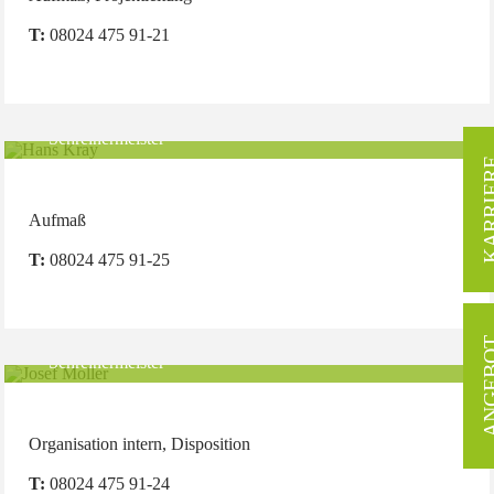
T:
08024 475 91-21
Hans Kray
Schreinermeister
KARRI
Aufmaß
T:
08024 475 91-25
Josef Moller
ANGE
Schreinermeister
Organisation intern, Disposition
T:
08024 475 91-24