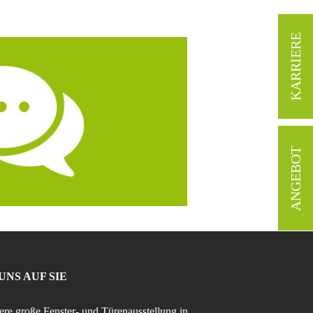
KARRIERE
ANGEBOT
UNS AUF SIE
re große Fenster- und Türenausstellung in